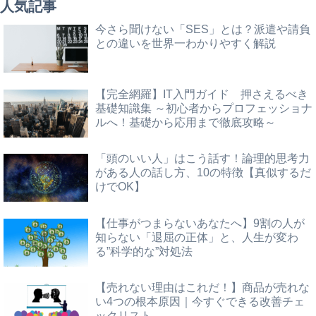
人気記事
今さら聞けない「SES」とは？派遣や請負
との違いを世界一わかりやすく解説
【完全網羅】IT入門ガイド 押さえるべき
基礎知識集 ～初心者からプロフェッショナ
ルへ！基礎から応用まで徹底攻略～
「頭のいい人」はこう話す！論理的思考力
がある人の話し方、10の特徴【真似するだ
けでOK】
【仕事がつまらないあなたへ】9割の人が
知らない「退屈の正体」と、人生が変わ
る”科学的な”対処法
【売れない理由はこれだ！】商品が売れな
い4つの根本原因｜今すぐできる改善チェ
ックリスト