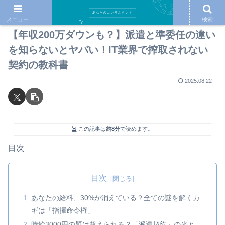
メニュー
検索
【年収200万ダウンも？】派遣と準委任の違い
を知らないとヤバい！IT業界で搾取されない
契約の教科書
2025.08.22
この記事は
約8分
で読めます。
目次
目次
あなたの給料、30%が消えている？全ての謎を解くカ
ギは「指揮命令権」
時給3000円の壁は超えられる？「派遣契約」の光と