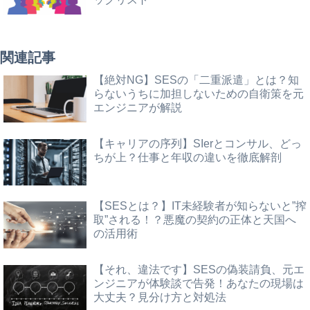
関連記事
【絶対NG】SESの「二重派遣」とは？知
らないうちに加担しないための自衛策を元
エンジニアが解説
【キャリアの序列】SIerとコンサル、どっ
ちが上？仕事と年収の違いを徹底解剖
【SESとは？】IT未経験者が知らないと”搾
取”される！？悪魔の契約の正体と天国へ
の活用術
【それ、違法です】SESの偽装請負、元エ
ンジニアが体験談で告発！あなたの現場は
大丈夫？見分け方と対処法