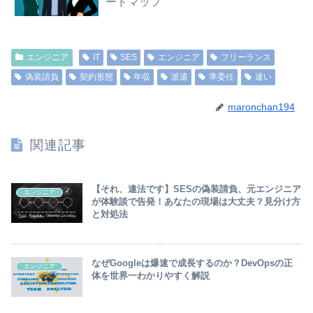
ードマップ
エンジニア
IT
SES
エンジニア
フリーランス
偽装請負
契約形態
年収
派遣
準委任
違い
maronchan194
関連記事
【それ、違法です】SESの偽装請負、元エンジニア
エンジニア
が体験談で告発！あなたの現場は大丈夫？見分け方
と対処法
なぜGoogleは爆速で成長するのか？DevOpsの正
エンジニア
体を世界一わかりやすく解説