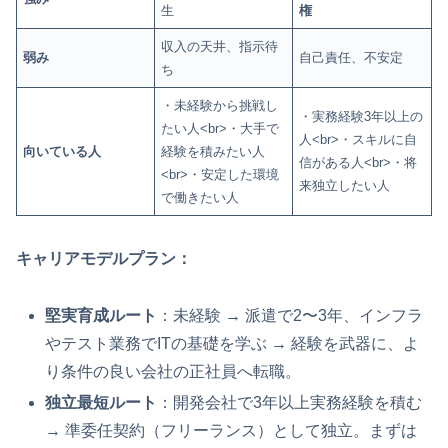
生
権
収入の天井、指示待
弱み
自己責任、不安定
ち
・未経験から挑戦し
・実務経験3年以上の
たい人<br>・大手で
人<br>・スキルに自
向いている人
経験を積みたい人
信がある人<br>・将
<br>・安定した環境
来独立したい人
で働きたい人
キャリアモデルプラン：
堅実育成ルート
：未経験 → 派遣で2〜3年、インフラ
やテスト業務でITの基礎を学ぶ → 経験を武器に、よ
り条件の良い会社の正社員へ転職。
独立最短ルート
：開発会社で3年以上実務経験を積む
→ 準委任契約（フリーランス）として独立。まずは