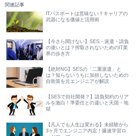
関連記事
ITパスポートは意味ない？キャリアの
武器になる価値と活用術
【今さら聞けない】SES・派遣・請負
の違いとは？搾取されないためのIT業
界の歩き方
【絶対NG】SESの「二重派遣」と
は？知らないうちに加担しないための
自衛策を元エンジニアが解説
【SESで自社開発？】請負契約のリア
ルを激白！準委任との違いと天国・地
獄
【凡人でも人生は変わる】未経験から
3ヶ月でエンジニア内定！爆速学習ロ