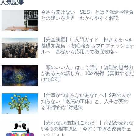
人気記事
今さら聞けない「SES」とは？派遣や請負
との違いを世界一わかりやすく解説
【完全網羅】IT入門ガイド 押さえるべき
基礎知識集 ～初心者からプロフェッショナ
ルへ！基礎から応用まで徹底攻略～
「頭のいい人」はこう話す！論理的思考力
がある人の話し方、10の特徴【真似するだ
けでOK】
【仕事がつまらないあなたへ】9割の人が
知らない「退屈の正体」と、人生が変わ
る”科学的な”対処法
【売れない理由はこれだ！】商品が売れな
い4つの根本原因｜今すぐできる改善チェ
ックリスト