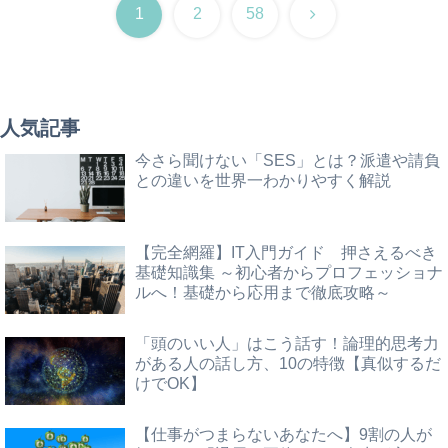
次
1
2
58
へ
人気記事
今さら聞けない「SES」とは？派遣や請負
との違いを世界一わかりやすく解説
【完全網羅】IT入門ガイド 押さえるべき
基礎知識集 ～初心者からプロフェッショナ
ルへ！基礎から応用まで徹底攻略～
「頭のいい人」はこう話す！論理的思考力
がある人の話し方、10の特徴【真似するだ
けでOK】
【仕事がつまらないあなたへ】9割の人が