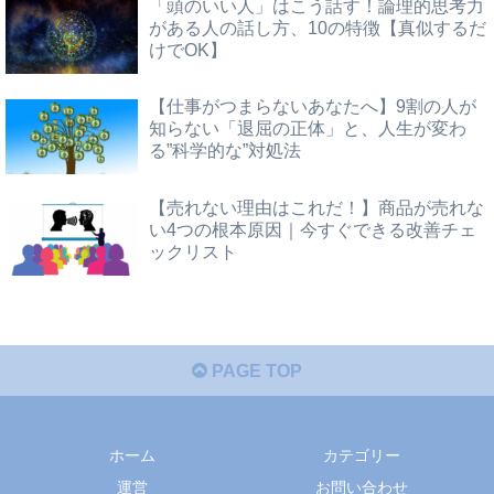
「頭のいい人」はこう話す！論理的思考力
がある人の話し方、10の特徴【真似するだ
けでOK】
【仕事がつまらないあなたへ】9割の人が
知らない「退屈の正体」と、人生が変わ
る”科学的な”対処法
【売れない理由はこれだ！】商品が売れな
い4つの根本原因｜今すぐできる改善チェ
ックリスト
PAGE TOP
ホーム
カテゴリー
運営
お問い合わせ