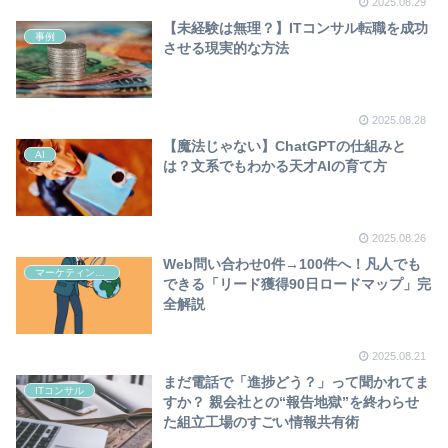
2025.08.29
【未経験は無理？】ITコンサル転職を成功
事例
させる現実的な方法
2025.08.28
【魔法じゃない】ChatGPTの仕組みと
AI
は？文系でもわかる天才AIの育て方
2025.08.26
Web問い合わせ0件→100件へ！凡人でも
マーケティング/セールス/顧客
できる「リード獲得90日ロードマップ」完
全解説
2025.08.21
まだ電話で「進捗どう？」って聞かれてま
ITコンサル
すか？ 親会社との“報告地獄”を終わらせ
た組立工場のすごい情報共有術