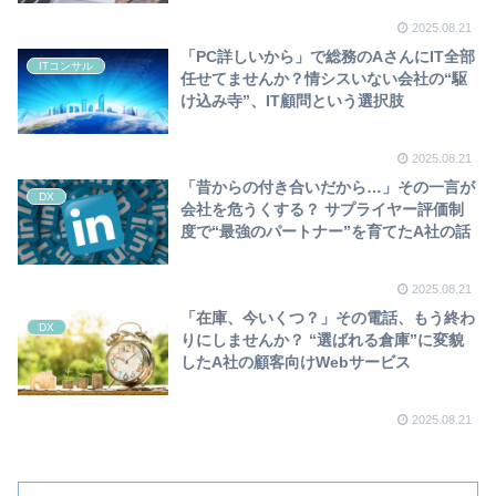
2025.08.21
「PC詳しいから」で総務のAさんにIT全部
ITコンサル
任せてませんか？情シスいない会社の“駆
け込み寺”、IT顧問という選択肢
2025.08.21
「昔からの付き合いだから…」その一言が
DX
会社を危うくする？ サプライヤー評価制
度で“最強のパートナー”を育てたA社の話
2025.08.21
「在庫、今いくつ？」その電話、もう終わ
DX
りにしませんか？ “選ばれる倉庫”に変貌
したA社の顧客向けWebサービス
2025.08.21