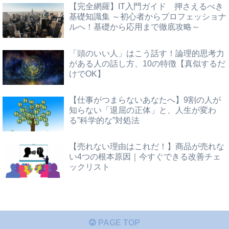
【完全網羅】IT入門ガイド 押さえるべき
基礎知識集 ～初心者からプロフェッショナ
ルへ！基礎から応用まで徹底攻略～
「頭のいい人」はこう話す！論理的思考力
がある人の話し方、10の特徴【真似するだ
けでOK】
【仕事がつまらないあなたへ】9割の人が
知らない「退屈の正体」と、人生が変わ
る”科学的な”対処法
【売れない理由はこれだ！】商品が売れな
い4つの根本原因｜今すぐできる改善チェ
ックリスト
PAGE TOP