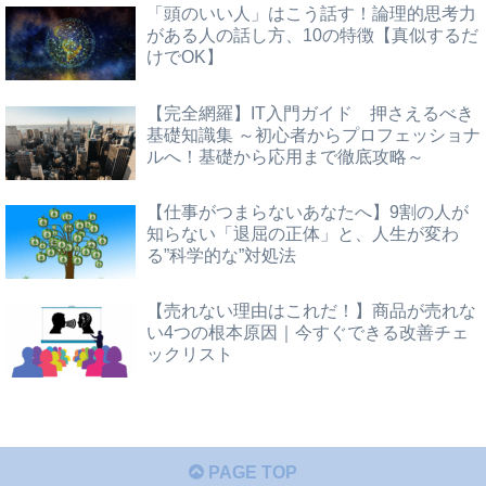
「頭のいい人」はこう話す！論理的思考力
がある人の話し方、10の特徴【真似するだ
けでOK】
【完全網羅】IT入門ガイド 押さえるべき
基礎知識集 ～初心者からプロフェッショナ
ルへ！基礎から応用まで徹底攻略～
【仕事がつまらないあなたへ】9割の人が
知らない「退屈の正体」と、人生が変わ
る”科学的な”対処法
【売れない理由はこれだ！】商品が売れな
い4つの根本原因｜今すぐできる改善チェ
ックリスト
PAGE TOP