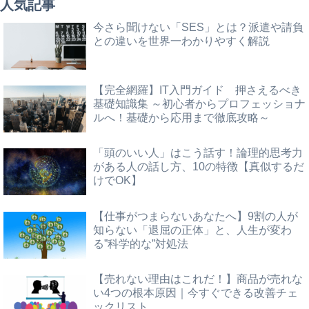
人気記事
今さら聞けない「SES」とは？派遣や請負
との違いを世界一わかりやすく解説
【完全網羅】IT入門ガイド 押さえるべき
基礎知識集 ～初心者からプロフェッショナ
ルへ！基礎から応用まで徹底攻略～
「頭のいい人」はこう話す！論理的思考力
がある人の話し方、10の特徴【真似するだ
けでOK】
【仕事がつまらないあなたへ】9割の人が
知らない「退屈の正体」と、人生が変わ
る”科学的な”対処法
【売れない理由はこれだ！】商品が売れな
い4つの根本原因｜今すぐできる改善チェ
ックリスト