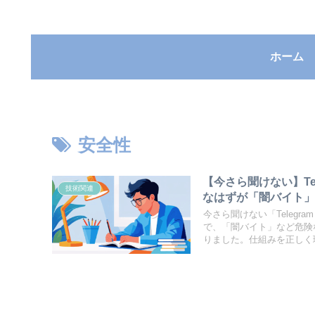
ホーム
安全性
【今さら聞けない】T
技術関連
なはずが「闇バイト
今さら聞けない「Teleg
で、「闇バイト」など危険
りました。仕組みを正しく