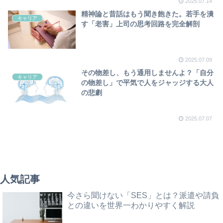
2025.07.14
精神論と昔話はもう聞き飽きた。若手を潰
キャリア
す「老害」上司の思考回路を完全解剖
2025.07.09
その物差し、もう通用しませんよ？「自分
キャリア
の物差し」で平気で人をジャッジする大人
の悲劇
2025.07.07
人気記事
今さら聞けない「SES」とは？派遣や請負
との違いを世界一わかりやすく解説