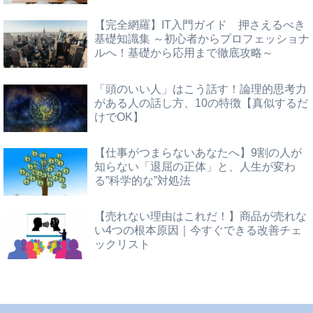
【完全網羅】IT入門ガイド 押さえるべき
基礎知識集 ～初心者からプロフェッショナ
ルへ！基礎から応用まで徹底攻略～
「頭のいい人」はこう話す！論理的思考力
がある人の話し方、10の特徴【真似するだ
けでOK】
【仕事がつまらないあなたへ】9割の人が
知らない「退屈の正体」と、人生が変わ
る”科学的な”対処法
【売れない理由はこれだ！】商品が売れな
い4つの根本原因｜今すぐできる改善チェ
ックリスト