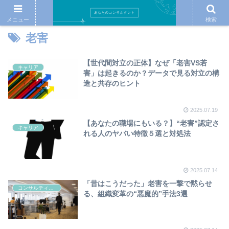
メニュー
検索
老害
【世代間対立の正体】なぜ「老害VS若
キャリア
害」は起きるのか？データで見る対立の構
造と共存のヒント
2025.07.19
【あなたの職場にもいる？】“老害”認定さ
キャリア
れる人のヤバい特徴５選と対処法
2025.07.14
「昔はこうだった」老害を一撃で黙らせ
コンサルティング
る、組織変革の“悪魔的”手法3選