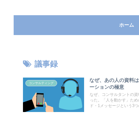
ホーム
議事録
なぜ、あの人の資料
コンサルティング
ーションの極意
なぜ、コンサルタントの資
った。「人を動かす」ため
ド・1メッセージという3