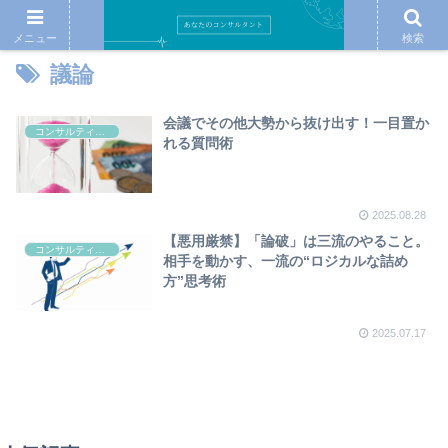
メニュー
検索
議論
会議でその他大勢から抜け出す！一目置か
コンサルティング
れる質問術
2025.08.28
【悪用厳禁】「論破」は三流のやること。
コンサルティング
相手を動かす、一流の“ロジカルな詰め
方”思考術
2025.07.17