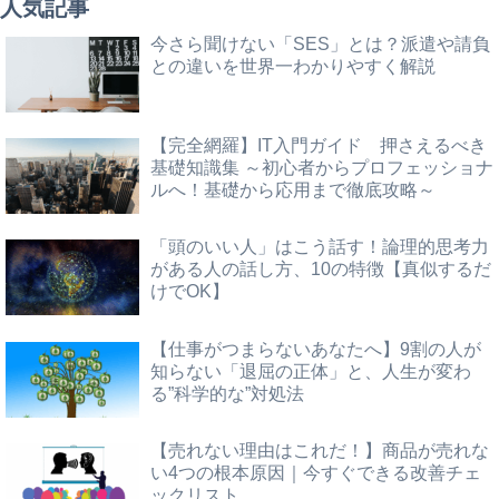
人気記事
今さら聞けない「SES」とは？派遣や請負
との違いを世界一わかりやすく解説
【完全網羅】IT入門ガイド 押さえるべき
基礎知識集 ～初心者からプロフェッショナ
ルへ！基礎から応用まで徹底攻略～
「頭のいい人」はこう話す！論理的思考力
がある人の話し方、10の特徴【真似するだ
けでOK】
【仕事がつまらないあなたへ】9割の人が
知らない「退屈の正体」と、人生が変わ
る”科学的な”対処法
【売れない理由はこれだ！】商品が売れな
い4つの根本原因｜今すぐできる改善チェ
ックリスト