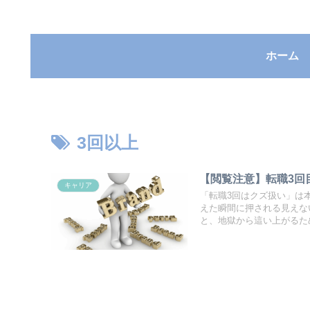
ホーム
3回以上
【閲覧注意】転職3回
キャリア
「転職3回はクズ扱い」は
えた瞬間に押される見えな
と、地獄から這い上がるた