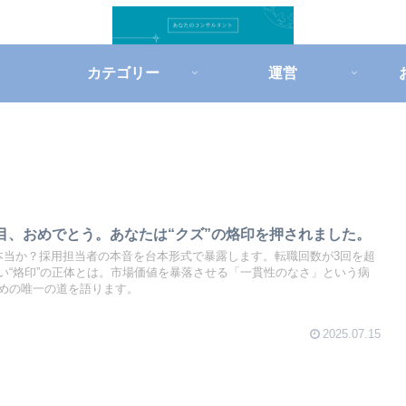
カテゴリー
運営
目、おめでとう。あなたは“クズ”の烙印を押されました。
本当か？採用担当者の本音を台本形式で暴露します。転職回数が3回を超
い“烙印”の正体とは。市場価値を暴落させる「一貫性のなさ」という病
めの唯一の道を語ります。
2025.07.15