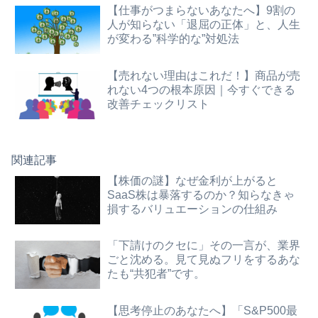
【仕事がつまらないあなたへ】9割の
人が知らない「退屈の正体」と、人生
が変わる”科学的な”対処法
【売れない理由はこれだ！】商品が売
れない4つの根本原因｜今すぐできる
改善チェックリスト
関連記事
【株価の謎】なぜ金利が上がると
SaaS株は暴落するのか？知らなきゃ
損するバリュエーションの仕組み
「下請けのクセに」その一言が、業界
ごと沈める。見て見ぬフリをするあな
たも“共犯者”です。
【思考停止のあなたへ】「S&P500最