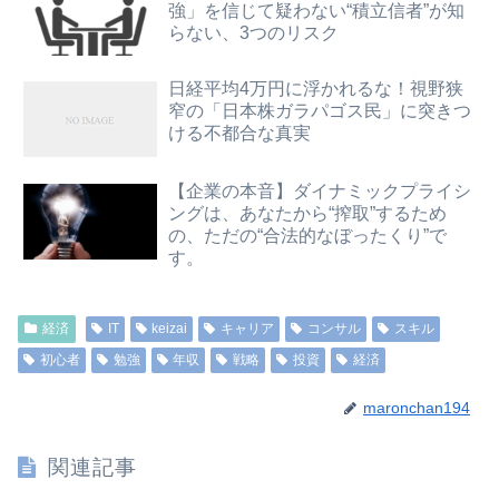
強」を信じて疑わない“積立信者”が知
らない、3つのリスク
日経平均4万円に浮かれるな！視野狭
窄の「日本株ガラパゴス民」に突きつ
ける不都合な真実
【企業の本音】ダイナミックプライシ
ングは、あなたから“搾取”するため
の、ただの“合法的なぼったくり”で
す。
経済
IT
keizai
キャリア
コンサル
スキル
初心者
勉強
年収
戦略
投資
経済
maronchan194
関連記事