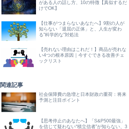
がある人の話し方、10の特徴【真似するだ
けでOK】
【仕事がつまらないあなたへ】9割の人が
知らない「退屈の正体」と、人生が変わ
る”科学的な”対処法
【売れない理由はこれだ！】商品が売れな
い4つの根本原因｜今すぐできる改善チェ
ックリスト
関連記事
社会保障費の急増と日本財政の重荷：将来
予測と注目ポイント
【思考停止のあなたへ】「S&P500最強」
を信じて疑わない“積立信者”が知らない、3