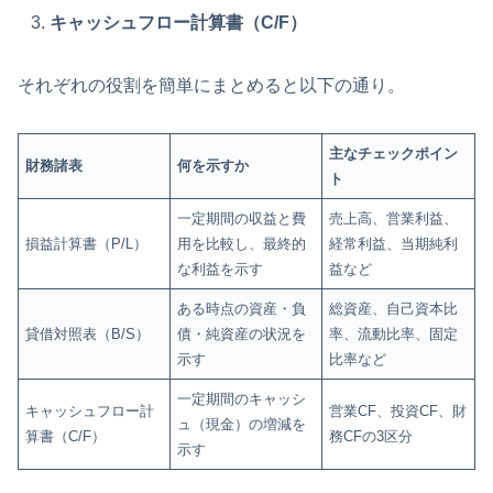
キャッシュフロー計算書（C/F）
それぞれの役割を簡単にまとめると以下の通り。
主なチェックポイン
財務諸表
何を示すか
ト
一定期間の収益と費
売上高、営業利益、
損益計算書（P/L）
用を比較し、最終的
経常利益、当期純利
な利益を示す
益など
ある時点の資産・負
総資産、自己資本比
貸借対照表（B/S）
債・純資産の状況を
率、流動比率、固定
示す
比率など
一定期間のキャッシ
キャッシュフロー計
営業CF、投資CF、財
ュ（現金）の増減を
算書（C/F）
務CFの3区分
示す