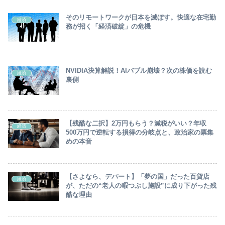
そのリモートワークが日本を滅ぼす。快適な在宅勤
経済
務が招く「経済破綻」の危機
NVIDIA決算解説！AIバブル崩壊？次の株価を読む
経済
裏側
【残酷な二択】2万円もらう？減税がいい？年収
経済
500万円で逆転する損得の分岐点と、政治家の票集
めの本音
【さよなら、デパート】「夢の国」だった百貨店
経済
が、ただの“老人の暇つぶし施設”に成り下がった残
酷な理由