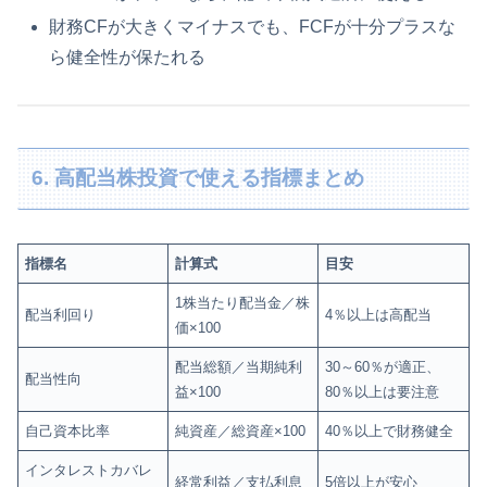
財務CFが大きくマイナスでも、FCFが十分プラスな
ら健全性が保たれる
6. 高配当株投資で使える指標まとめ
指標名
計算式
目安
1株当たり配当金／株
配当利回り
4％以上は高配当
価×100
配当総額／当期純利
30～60％が適正、
配当性向
益×100
80％以上は要注意
自己資本比率
純資産／総資産×100
40％以上で財務健全
インタレストカバレ
経常利益／支払利息
5倍以上が安心