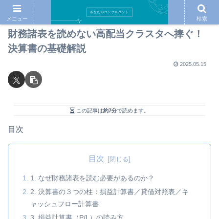
メニュー
検索
財務諸表を読めない高配当クラスタへ捧ぐ！
決算書の基礎解説
2025.05.15
この記事は
約7分
で読めます。
目次
目次
1. なぜ財務諸表を読む必要があるのか？
2. 決算書の３つの柱：損益計算書／貸借対照表／キ
ャッシュフロー計算書
3. 損益計算書（P/L）の読み方