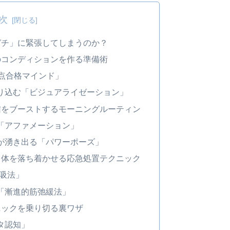
次
ガチ」に緊張してしまうのか？
のコンディションを作る準備術
0点合格マインド」
刷り込む「ビジュアライゼーション」
信をブーストするモーニングルーティン
「アファメーション」
が湧き出る「パワーポーズ」
と体を落ち着かせる応急処置テクニック
呼吸法」
「漸進的筋弛緩法」
ニックを乗り切る裏ワザ
タ認知」