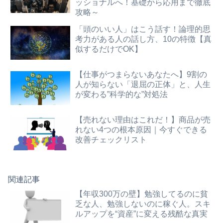
ッショナルへ！基礎から応用まで徹底
攻略～
「頭のいい人」はこう話す！論理的思
考力がある人の話し方、10の特徴【真
似するだけでOK】
【仕事がつまらないあなたへ】9割の
人が知らない「退屈の正体」と、人生
が変わる”科学的な”対処法
【売れない理由はこれだ！】商品が売
れない4つの根本原因｜今すぐできる
改善チェックリスト
関連記事
【年収300万の壁】勉強してるのに貧
乏な人、勉強しないのに稼ぐ人。スキ
ルアップを“資産”に変える残酷な真実