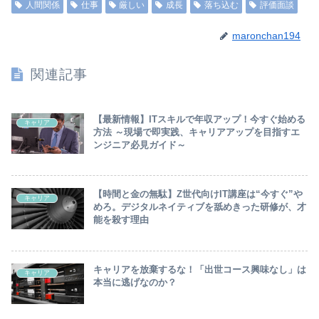
人間関係
仕事
厳しい
成長
落ち込む
評価面談
maronchan194
関連記事
【最新情報】ITスキルで年収アップ！今すぐ始める
キャリア
方法 ～現場で即実践、キャリアアップを目指すエ
ンジニア必見ガイド～
【時間と金の無駄】Z世代向けIT講座は“今すぐ”や
キャリア
めろ。デジタルネイティブを舐めきった研修が、才
能を殺す理由
キャリアを放棄するな！「出世コース興味なし」は
キャリア
本当に逃げなのか？