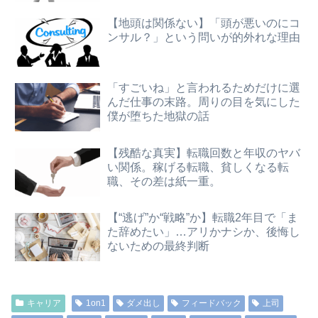
【地頭は関係ない】「頭が悪いのにコ
ンサル？」という問いが的外れな理由
「すごいね」と言われるためだけに選
んだ仕事の末路。周りの目を気にした
僕が堕ちた地獄の話
【残酷な真実】転職回数と年収のヤバ
い関係。稼げる転職、貧しくなる転
職、その差は紙一重。
【“逃げ”か“戦略”か】転職2年目で「ま
た辞めたい」…アリかナシか、後悔し
ないための最終判断
キャリア
1on1
ダメ出し
フィードバック
上司