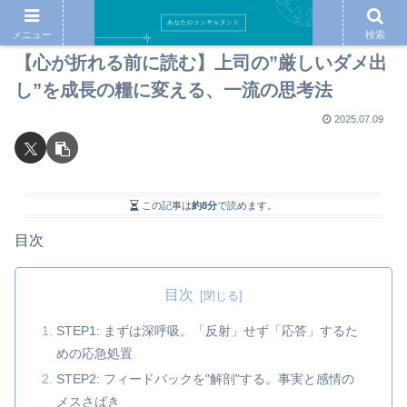
メニュー
検索
【心が折れる前に読む】上司の”厳しいダメ出
し”を成長の糧に変える、一流の思考法
2025.07.09
この記事は
約8分
で読めます。
目次
目次
STEP1: まずは深呼吸。「反射」せず「応答」するた
めの応急処置
STEP2: フィードバックを"解剖"する。事実と感情の
メスさばき