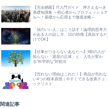
【完全網羅】IT入門ガイド 押さえるべき
基礎知識集 ～初心者からプロフェッショナ
ルへ！基礎から応用まで徹底攻略～
「頭のいい人」はこう話す！論理的思考力
がある人の話し方、10の特徴【真似するだ
けでOK】
【仕事がつまらないあなたへ】9割の人が
知らない「退屈の正体」と、人生が変わ
る”科学的な”対処法
【売れない理由はこれだ！】商品が売れな
い4つの根本原因｜今すぐできる改善チェ
ックリスト
関連記事