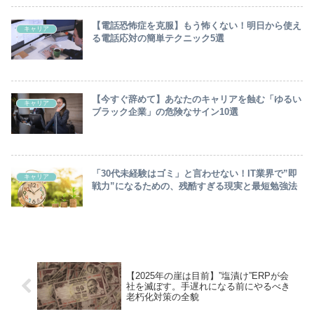
【電話恐怖症を克服】もう怖くない！明日から使え
キャリア
る電話応対の簡単テクニック5選
【今すぐ辞めて】あなたのキャリアを蝕む「ゆるい
キャリア
ブラック企業」の危険なサイン10選
「30代未経験はゴミ」と言わせない！IT業界で”即
キャリア
戦力”になるための、残酷すぎる現実と最短勉強法
【2025年の崖は目前】”塩漬け”ERPが会
社を滅ぼす。手遅れになる前にやるべき
老朽化対策の全貌