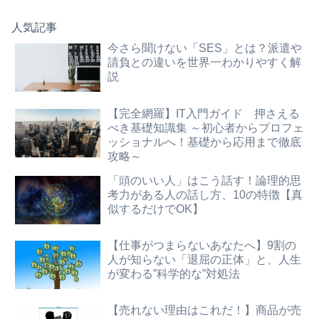
人気記事
今さら聞けない「SES」とは？派遣や
請負との違いを世界一わかりやすく解
説
【完全網羅】IT入門ガイド 押さえる
べき基礎知識集 ～初心者からプロフェ
ッショナルへ！基礎から応用まで徹底
攻略～
「頭のいい人」はこう話す！論理的思
考力がある人の話し方、10の特徴【真
似するだけでOK】
【仕事がつまらないあなたへ】9割の
人が知らない「退屈の正体」と、人生
が変わる”科学的な”対処法
【売れない理由はこれだ！】商品が売