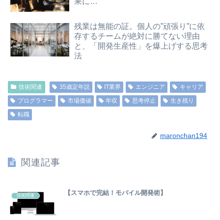
果に…
残業は無能の証。個人の”頑張り”に依
存するチームが絶対に勝てない理由
と、「開発生産性」を爆上げする思考
法
技術関連
35歳定年説
IT業界
エンジニア
キャリア
プログラマー
市場価値
年収
思考停止
生き残り
転職
maronchan194
関連記事
【スマホで完結！モバイル開発術】
技術関連