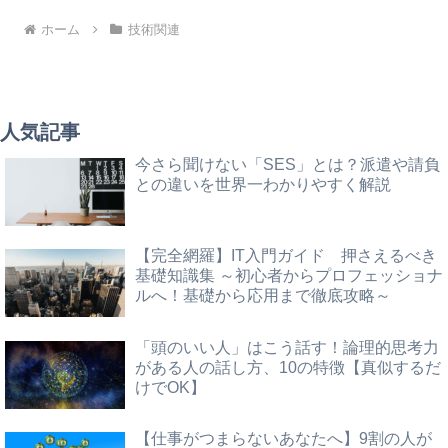
ホーム
技術関連
人気記事
今さら聞けない「SES」とは？派遣や請負
との違いを世界一わかりやすく解説
【完全網羅】IT入門ガイド 押さえるべき
基礎知識集 ～初心者からプロフェッショナ
ルへ！基礎から応用まで徹底攻略～
「頭のいい人」はこう話す！論理的思考力
がある人の話し方、10の特徴【真似するだ
けでOK】
【仕事がつまらないあなたへ】9割の人が