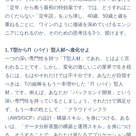
「定年」から救う最初の特効薬です。では、どうすればこ
のくだらない「定年説」をぶち壊し、40歳、50歳と歳を
重ねるごとに、ワインのように価値を深めていけるエンジ
ニアになれるのか。そのための思考法を3つ、授けます。
1. T型からΠ（パイ）型人材へ進化せよ
一つの深い専門性を持つ「T型人材」であれ、とはよく言
われることです。しかし、変化の激しいこの業界で生き残
るには、もはやそれだけでは不十分です。あなたが目指す
べきは、Tの縦棒をもう一本増やした「Π（パイ）型人
材」です。例えば、あなたが「バックエンド開発」という
深い専門性を持っているとしましょう。それだけで満足せ
ず、もう一本の柱として、「クラウドインフラ
（AWS/GCP）の設計・構築スキル」を身につける。ある
いは、「データ分析基盤の構築と運用スキル」を身につけ
る。そうすることで、あなたは単なるアプリケーション開