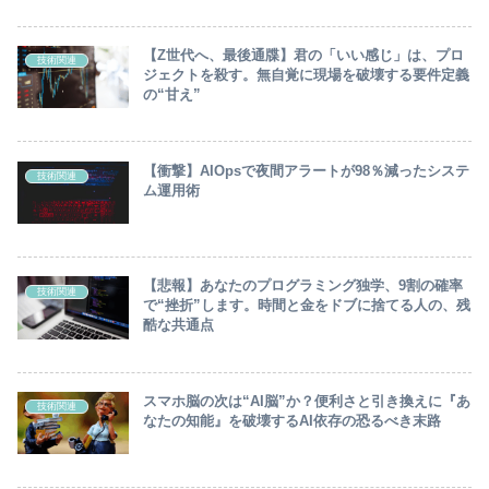
【Z世代へ、最後通牒】君の「いい感じ」は、プロ
技術関連
ジェクトを殺す。無自覚に現場を破壊する要件定義
の“甘え”
【衝撃】AIOpsで夜間アラートが98％減ったシステ
技術関連
ム運用術
【悲報】あなたのプログラミング独学、9割の確率
技術関連
で“挫折”します。時間と金をドブに捨てる人の、残
酷な共通点
スマホ脳の次は“AI脳”か？便利さと引き換えに『あ
技術関連
なたの知能』を破壊するAI依存の恐るべき末路