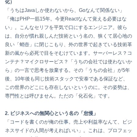
化）
「うちはJavaしか使わないから、Goなんて関係ない」
「俺はPHP一筋15年。今更Reactなんて覚える必要はな
い」。こんなセリフを平気で口にするエンジニア。彼ら
は、自分が慣れ親しんだ技術という名の、狭くて居心地の
良い「蛸壺」に閉じこもり、外の世界で起きている技術革
新の嵐から必死で目をそむけています。サーバーレス？コ
ンテナ？マイクロサービス？「うちの会社では使わないか
ら」の一言で思考を放棄する。その「うちの会社」が5年
後、10年後も同じ技術スタックで安泰である保証など、
この世界のどこにも存在しないというのに。その姿勢は、
専門性とは呼びません。ただの「化石化」です。
2. ビジネスへの無関心という名の「怠慢」
「コードを書くのが俺の仕事。売上や利益率なんて、ビジ
ネスサイドの人間が考えればいい」。これは、プロフェッ