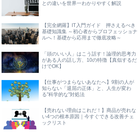
との違いを世界一わかりやすく解説
【完全網羅】IT入門ガイド 押さえるべき
基礎知識集 ～初心者からプロフェッショナ
ルへ！基礎から応用まで徹底攻略～
「頭のいい人」はこう話す！論理的思考力
がある人の話し方、10の特徴【真似するだ
けでOK】
【仕事がつまらないあなたへ】9割の人が
知らない「退屈の正体」と、人生が変わ
る”科学的な”対処法
【売れない理由はこれだ！】商品が売れな
い4つの根本原因｜今すぐできる改善チェ
ックリスト