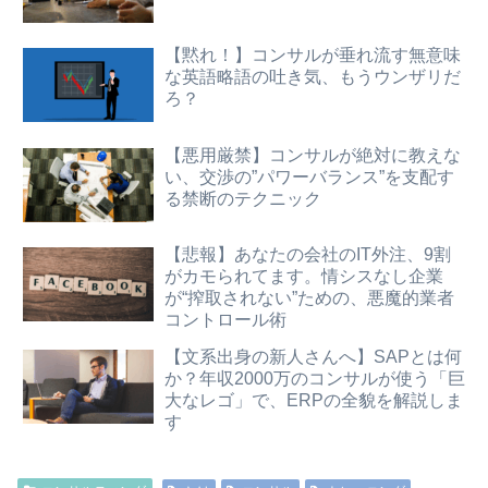
【黙れ！】コンサルが垂れ流す無意味
な英語略語の吐き気、もうウンザリだ
ろ？
【悪用厳禁】コンサルが絶対に教えな
い、交渉の”パワーバランス”を支配す
る禁断のテクニック
【悲報】あなたの会社のIT外注、9割
がカモられてます。情シスなし企業
が“搾取されない”ための、悪魔的業者
コントロール術
【文系出身の新人さんへ】SAPとは何
か？年収2000万のコンサルが使う「巨
大なレゴ」で、ERPの全貌を解説しま
す