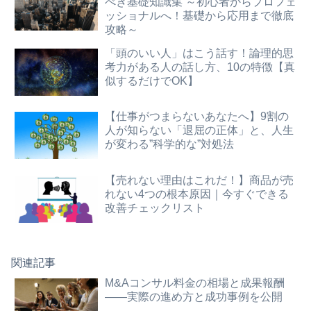
べき基礎知識集 ～初心者からプロフェ
ッショナルへ！基礎から応用まで徹底
攻略～
「頭のいい人」はこう話す！論理的思
考力がある人の話し方、10の特徴【真
似するだけでOK】
【仕事がつまらないあなたへ】9割の
人が知らない「退屈の正体」と、人生
が変わる”科学的な”対処法
【売れない理由はこれだ！】商品が売
れない4つの根本原因｜今すぐできる
改善チェックリスト
関連記事
M&Aコンサル料金の相場と成果報酬
――実際の進め方と成功事例を公開