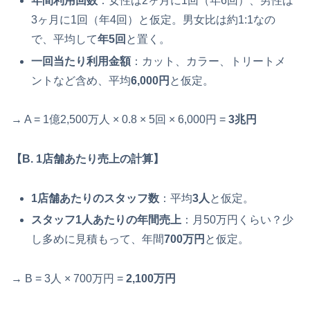
年間利用回数
：女性は2ヶ月に1回（年6回）、男性は
3ヶ月に1回（年4回）と仮定。男女比は約1:1なの
で、平均して
年5回
と置く。
一回当たり利用金額
：カット、カラー、トリートメ
ントなど含め、平均
6,000円
と仮定。
→ A = 1億2,500万人 × 0.8 × 5回 × 6,000円 =
3兆円
【B. 1店舗あたり売上の計算】
1店舗あたりのスタッフ数
：平均
3人
と仮定。
スタッフ1人あたりの年間売上
：月50万円くらい？少
し多めに見積もって、年間
700万円
と仮定。
→ B = 3人 × 700万円 =
2,100万円