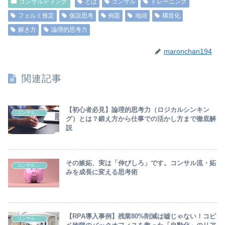
コンサルティング
とは
コンサル
トレーニング
フェルミ推定
仮説思考
例題
地頭
構造化
解き方
論理的思考力
maronchan194
関連記事
【初心者必見】論理的思考力（ロジカルシンキン
コンサルティング
グ）とは？鍛え方から仕事での活かし方まで徹底解
説
その嫉妬、実は「伸びしろ」です。コンサル流・妬
コンサルティング
みを成長に変える思考術
【RPA導入事例】残業80%削減は嘘じゃない！コピ
コンサルティング