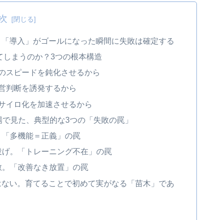
次
あらず。「導入」がゴールになった瞬間に失敗は確定する
てしまうのか？3つの根本構造
動のスピードを鈍化させるから
経営判断を誘発するから
のサイロ化を加速させるから
場で見た、典型的な3つの「失敗の罠」
。「多機能＝正義」の罠
投げ。「トレーニング不在」の罠
散。「改善なき放置」の罠
木」ではない。育てることで初めて実がなる「苗木」であ