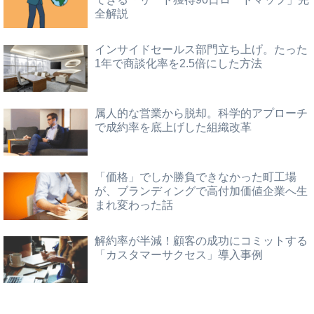
全解説
インサイドセールス部門立ち上げ。たった
1年で商談化率を2.5倍にした方法
属人的な営業から脱却。科学的アプローチ
で成約率を底上げした組織改革
「価格」でしか勝負できなかった町工場
が、ブランディングで高付加価値企業へ生
まれ変わった話
解約率が半減！顧客の成功にコミットする
「カスタマーサクセス」導入事例