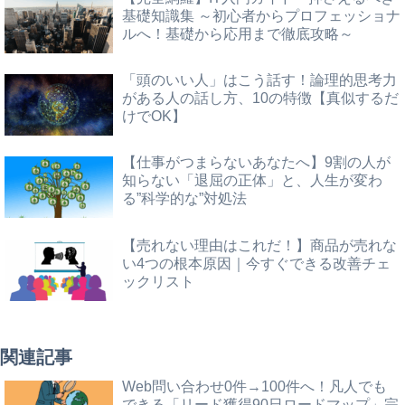
基礎知識集 ～初心者からプロフェッショナ
ルへ！基礎から応用まで徹底攻略～
「頭のいい人」はこう話す！論理的思考力
がある人の話し方、10の特徴【真似するだ
けでOK】
【仕事がつまらないあなたへ】9割の人が
知らない「退屈の正体」と、人生が変わ
る”科学的な”対処法
【売れない理由はこれだ！】商品が売れな
い4つの根本原因｜今すぐできる改善チェ
ックリスト
関連記事
Web問い合わせ0件→100件へ！凡人でも
できる「リード獲得90日ロードマップ」完