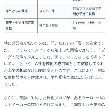
英語ブログ経由で
年
海外からの受注
全くの
0件
間数千万円規模
新卒・中途採用応募
対前年比で
3倍
に増
毎年数名程度
者数
加
特に経営者が驚いたのは、問い合わせの「質」の変化でし
た。「いくらですか？」から始まった関係ではなく、「ブ
ログの記事を拝見しました。実は、今こんなことで困って
いて…」という、
A社を技術の専門家として信頼してくれ
た上での相談
が圧倒的に増えたのです。これにより、無駄
な価格競争から解放され、平均受注単価は1.5倍に向上し
ました。
さらに、英語に対応した技術ブログが、あるヨーロッパの
大手メーカーの技術者の目に留まり、年間数千万円規模の