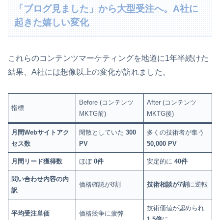
「ブログ見ました」から大型受注へ。A社に
起きた嬉しい変化
これらのコンテンツマーケティングを地道に1年半続けた
結果、A社には想像以上の変化が訪れました。
Before (コンテンツ
After (コンテンツ
指標
MKTG前)
MKTG後)
月間Webサイトアク
閑散としていた
300
多くの技術者が集う
セス数
PV
50,000 PV
月間リード獲得数
ほぼ
0件
安定的に
40件
問い合わせ内容の内
価格確認が8割
技術相談が7割
に逆転
訳
技術価値が認められ
平均受注単価
価格競争に疲弊
1.5倍
に