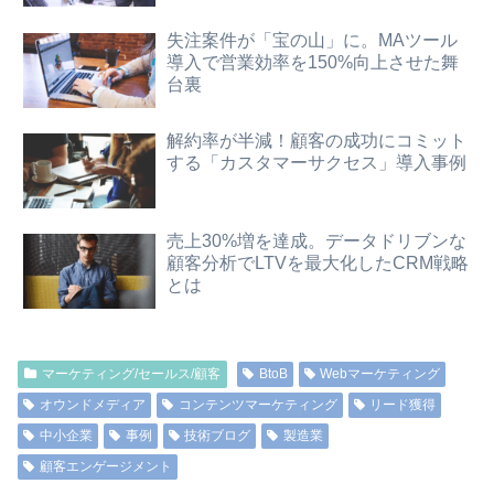
失注案件が「宝の山」に。MAツール
導入で営業効率を150%向上させた舞
台裏
解約率が半減！顧客の成功にコミット
する「カスタマーサクセス」導入事例
売上30%増を達成。データドリブンな
顧客分析でLTVを最大化したCRM戦略
とは
マーケティング/セールス/顧客
BtoB
Webマーケティング
オウンドメディア
コンテンツマーケティング
リード獲得
中小企業
事例
技術ブログ
製造業
顧客エンゲージメント