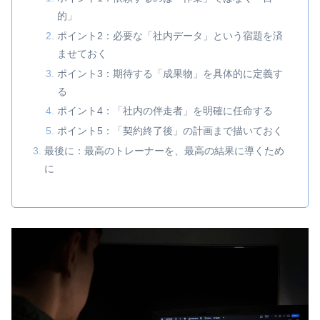
的」
ポイント2：必要な「社内データ」という宿題を済
ませておく
ポイント3：期待する「成果物」を具体的に定義す
る
ポイント4：「社内の伴走者」を明確に任命する
ポイント5：「契約終了後」の計画まで描いておく
最後に：最高のトレーナーを、最高の結果に導くため
に