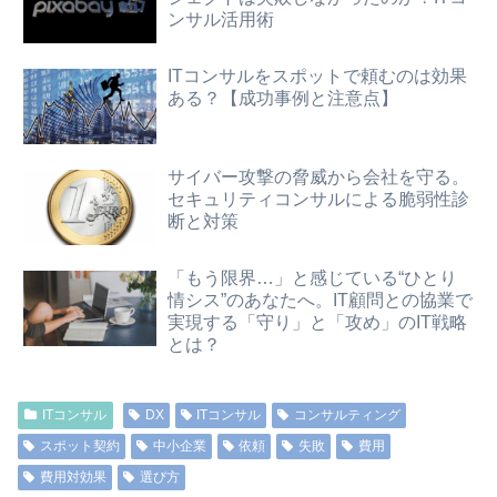
ンサル活用術
ITコンサルをスポットで頼むのは効果
ある？【成功事例と注意点】
サイバー攻撃の脅威から会社を守る。
セキュリティコンサルによる脆弱性診
断と対策
「もう限界…」と感じている“ひとり
情シス”のあなたへ。IT顧問との協業で
実現する「守り」と「攻め」のIT戦略
とは？
ITコンサル
DX
ITコンサル
コンサルティング
スポット契約
中小企業
依頼
失敗
費用
費用対効果
選び方