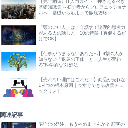
【完全網羅】IT入門ガイド 押さえるべき
基礎知識集 ～初心者からプロフェッショナ
ルへ！基礎から応用まで徹底攻略～
「頭のいい人」はこう話す！論理的思考力
がある人の話し方、10の特徴【真似するだ
けでOK】
【仕事がつまらないあなたへ】9割の人が
知らない「退屈の正体」と、人生が変わ
る”科学的な”対処法
【売れない理由はこれだ！】商品が売れな
い4つの根本原因｜今すぐできる改善チェ
ックリスト
関連記事
“勘”での発注、もうやめませんか？ 顧客の