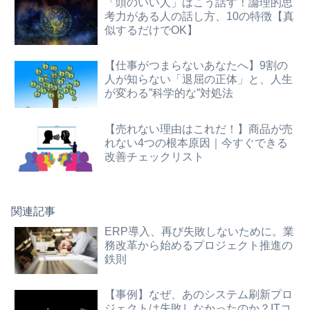
「頭のいい人」はこう話す！論理的思
考力がある人の話し方、10の特徴【真
似するだけでOK】
【仕事がつまらないあなたへ】9割の
人が知らない「退屈の正体」と、人生
が変わる”科学的な”対処法
【売れない理由はこれだ！】商品が売
れない4つの根本原因｜今すぐできる
改善チェックリスト
関連記事
ERP導入、再び失敗しないために。業
務改革から始めるプロジェクト推進の
鉄則
【事例】なぜ、あのシステム刷新プロ
ジェクトは失敗しなかったのか？ITコ